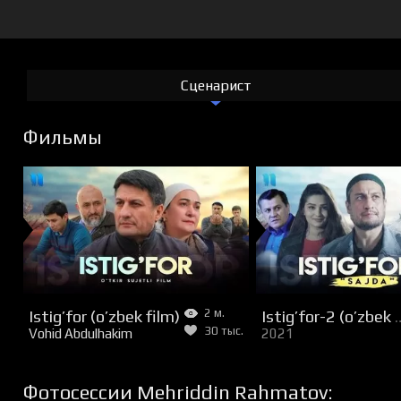
Сценарист
Фильмы
Istig’for (o’zbek film)
2 м.
Istig’for-2 (o’
30 тыс.
Vohid Abdulhakim
2021
Фотосессии Mehriddin Rahmatov: