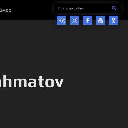
Юмор
ahmatov