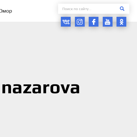
Юмор
nazarova