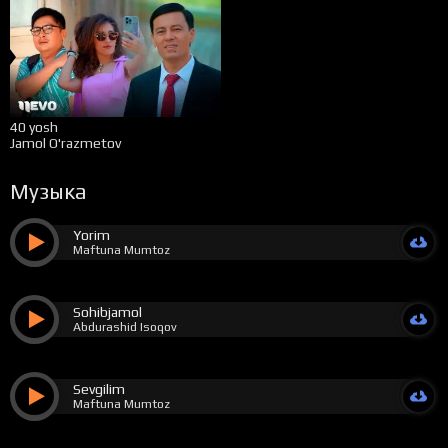
40 yosh
Jamol O'razmetov
Музыка
Yorim
Maftuna Mumtoz
Sohibjamol
Abdurashid Isoqov
Sevgilim
Maftuna Mumtoz