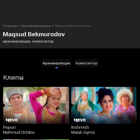
Главная
Аранжировщики
Maqsud Bekmurodov
Maqsud Bekmurodov
аранжировщик, композитор
Аранжировщик
Композитор
Клипы
Popuri
Kishmish
Mahmud Ochilov
Malak Siymo