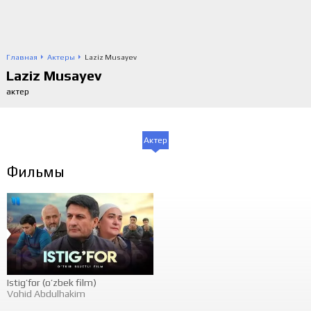
Главная
Актеры
Laziz Musayev
Laziz Musayev
актер
Актер
Фильмы
Istig’for (o’zbek film)
Vohid Abdulhakim