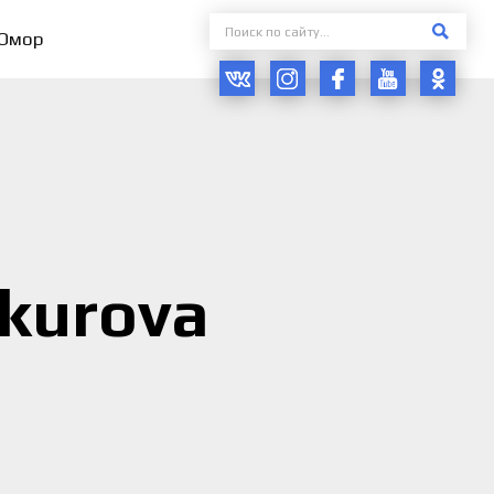
Юмор
ukurova