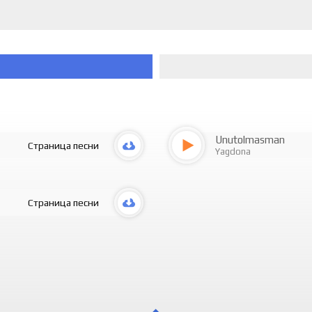
Unutolmasman
Страница песни
Yagdona
Страница песни