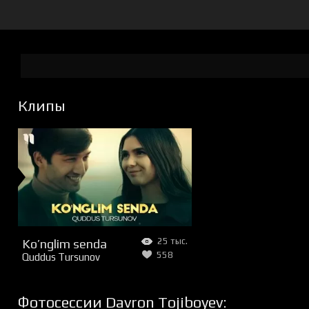
Клипы
Ko’nglim senda
25 тыс.
558
Quddus Tursunov
Фотосессии Davron Tojiboyev: