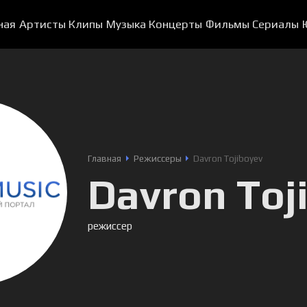
ная
Артисты
Клипы
Музыка
Концерты
Фильмы
Сериалы
Главная
Режиссеры
Davron Tojiboyev
Davron Toj
режиссер