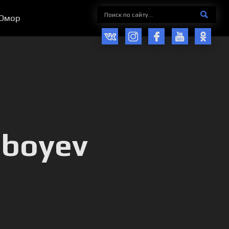
Юмор
iboyev